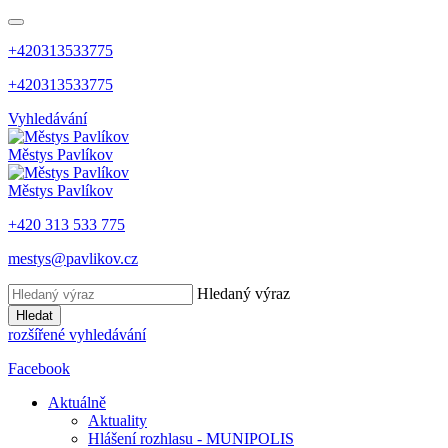
+420313533775
+420313533775
Vyhledávání
Městys
Pavlíkov
Městys
Pavlíkov
+420 313 533 775
mestys@pavlikov.cz
Hledaný výraz
Hledat
rozšířené vyhledávání
Facebook
Aktuálně
Aktuality
Hlášení rozhlasu - MUNIPOLIS