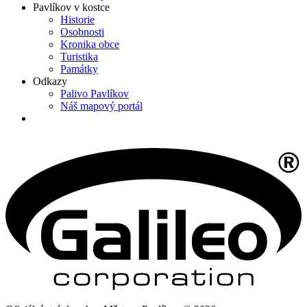
Pavlíkov v kostce
Historie
Osobnosti
Kronika obce
Turistika
Památky
Odkazy
Palivo Pavlíkov
Náš mapový portál