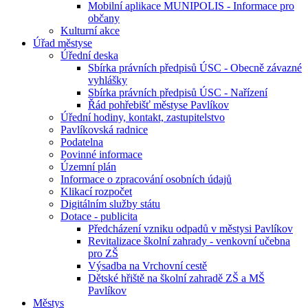
Mobilní aplikace MUNIPOLIS - Informace pro
občany
Kulturní akce
Úřad městyse
Úřední deska
Sbírka právních předpisů ÚSC - Obecně závazné
vyhlášky
Sbírka právních předpisů ÚSC - Nařízení
Řád pohřebišť městyse Pavlíkov
Úřední hodiny, kontakt, zastupitelstvo
Pavlíkovská radnice
Podatelna
Povinné informace
Územní plán
Informace o zpracování osobních údajů
Klikací rozpočet
Digitálním služby státu
Dotace - publicita
Předcházení vzniku odpadů v městysi Pavlíkov
Revitalizace školní zahrady - venkovní učebna
pro ZŠ
Výsadba na Vrchovní cestě
Dětské hřiště na školní zahradě ZŠ a MŠ
Pavlíkov
Městys