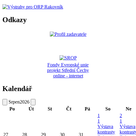
Odkazy
Fondy Evropské unie
projekt Střední Čechy
online - internet
Kalendář
Srpen
2026
Po
Út
St
Čt
Pá
So
Ne
1
2
1
1
Výstava
Výstava
kontrasty
kontrast
27
28
29
30
31