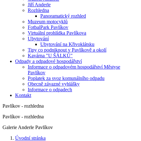
Jiří Anderle
Rozhledna
Panoramatický rozhled
Muzeum motocyklů
FotbalPark Pavlíkov
Virtuální prohlídka Pavlíkova
Ubytování
Ubytování na Křivoklátsku
Tipy co podniknout v Pavlíkově a okolí
Kavárna "U ŠÁLKŮ"
Odpady a odpadové hospodářství
Informace o odpadovém hospodářství Městyse
Pavlíkov
Poplatek za svoz komunálního odpadu
Obecně závazné vyhlášky
Informace o odpadech
Kontakt
Pavlíkov - rozhledna
Pavlíkov - rozhledna
Galerie Anderle Pavlíkov
Úvodní stránka