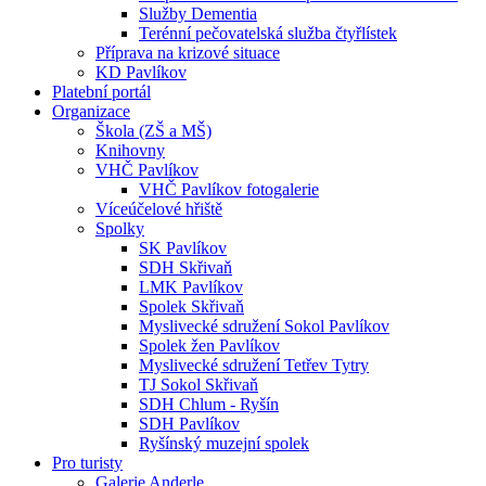
Služby Dementia
Terénní pečovatelská služba čtyřlístek
Příprava na krizové situace
KD Pavlíkov
Platební portál
Organizace
Škola (ZŠ a MŠ)
Knihovny
VHČ Pavlíkov
VHČ Pavlíkov fotogalerie
Víceúčelové hřiště
Spolky
SK Pavlíkov
SDH Skřivaň
LMK Pavlíkov
Spolek Skřivaň
Myslivecké sdružení Sokol Pavlíkov
Spolek žen Pavlíkov
Myslivecké sdružení Tetřev Tytry
TJ Sokol Skřivaň
SDH Chlum - Ryšín
SDH Pavlíkov
Ryšínský muzejní spolek
Pro turisty
Galerie Anderle