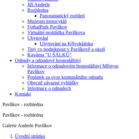
Jiří Anderle
Rozhledna
Panoramatický rozhled
Muzeum motocyklů
FotbalPark Pavlíkov
Virtuální prohlídka Pavlíkova
Ubytování
Ubytování na Křivoklátsku
Tipy co podniknout v Pavlíkově a okolí
Kavárna "U ŠÁLKŮ"
Odpady a odpadové hospodářství
Informace o odpadovém hospodářství Městyse
Pavlíkov
Poplatek za svoz komunálního odpadu
Obecně závazné vyhlášky
Informace o odpadech
Kontakt
Pavlíkov - rozhledna
Pavlíkov - rozhledna
Galerie Anderle Pavlíkov
Úvodní stránka