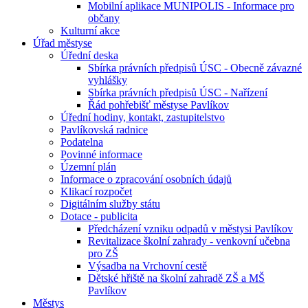
Mobilní aplikace MUNIPOLIS - Informace pro
občany
Kulturní akce
Úřad městyse
Úřední deska
Sbírka právních předpisů ÚSC - Obecně závazné
vyhlášky
Sbírka právních předpisů ÚSC - Nařízení
Řád pohřebišť městyse Pavlíkov
Úřední hodiny, kontakt, zastupitelstvo
Pavlíkovská radnice
Podatelna
Povinné informace
Územní plán
Informace o zpracování osobních údajů
Klikací rozpočet
Digitálním služby státu
Dotace - publicita
Předcházení vzniku odpadů v městysi Pavlíkov
Revitalizace školní zahrady - venkovní učebna
pro ZŠ
Výsadba na Vrchovní cestě
Dětské hřiště na školní zahradě ZŠ a MŠ
Pavlíkov
Městys