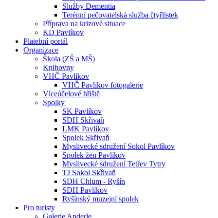
Služby Dementia
Terénní pečovatelská služba čtyřlístek
Příprava na krizové situace
KD Pavlíkov
Platební portál
Organizace
Škola (ZŠ a MŠ)
Knihovny
VHČ Pavlíkov
VHČ Pavlíkov fotogalerie
Víceúčelové hřiště
Spolky
SK Pavlíkov
SDH Skřivaň
LMK Pavlíkov
Spolek Skřivaň
Myslivecké sdružení Sokol Pavlíkov
Spolek žen Pavlíkov
Myslivecké sdružení Tetřev Tytry
TJ Sokol Skřivaň
SDH Chlum - Ryšín
SDH Pavlíkov
Ryšínský muzejní spolek
Pro turisty
Galerie Anderle