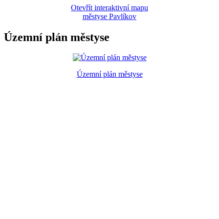
Otevřít interaktivní mapu
městyse Pavlíkov
Územní plán městyse
Územní plán městyse