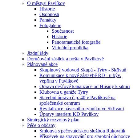
O městysi Pavlíkov
Historie
Osobnosti
Památky
Fotogalerie
Současnost
Historie
Panoramatické fotografie
Virtuální prohlídka
Jízdní řády
Doručování zásilek a pošta v Pavlíkově
Plánované akce
Skupinový vodovod Skupá - Tytry - Skřivaň
Komunikace k nové zástavbě RD - u býv.
vepřína v Pavlíkově
Oprava dešťové kanalizace od Husiny k silnici
Klubovna u garáže Tytry
Stavební úprava č.p. 40 v Pavlíkově na
společenské centrum
Revitalizace návesního rybníku ve Skřivani
Úpravy interieru KD Pavlíkov
Strategický rozvojový plán
Péče o občany
Smlouva s pečovatelskou službou Rakovník
Příspěvek na stravování pro starobní důchodce