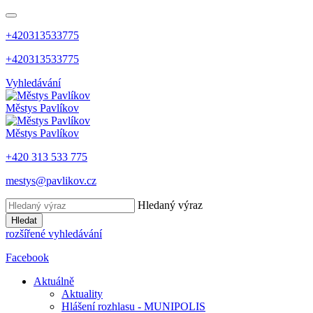
+420313533775
+420313533775
Vyhledávání
Městys
Pavlíkov
Městys
Pavlíkov
+420 313 533 775
mestys@pavlikov.cz
Hledaný výraz
Hledat
rozšířené vyhledávání
Facebook
Aktuálně
Aktuality
Hlášení rozhlasu - MUNIPOLIS