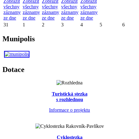
Zobrazit
Zobrazit
Zobrazit
Zobrazit
Zobrazit
všechny
všechny
všechny
všechny
všechny
záznamy
záznamy
záznamy
záznamy
záznamy
ze dne
ze dne
ze dne
ze dne
ze dne
31
1
2
3
4
5
6
Munipolis
Dotace
Turistická stezka
s rozhlednou
Informace o projektu
Cyklostezka