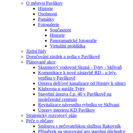
O městysi Pavlíkov
Historie
Osobnosti
Památky
Fotogalerie
Současnost
Historie
Panoramatické fotografie
Virtuální prohlídka
Jízdní řády
Doručování zásilek a pošta v Pavlíkově
Plánované akce
Skupinový vodovod Skupá - Tytry - Skřivaň
Komunikace k nové zástavbě RD - u býv.
vepřína v Pavlíkově
Oprava dešťové kanalizace od Husiny k silnici
Klubovna u garáže Tytry
Stavební úprava č.p. 40 v Pavlíkově na
společenské centrum
Revitalizace návesního rybníku ve Skřivani
Úpravy interieru KD Pavlíkov
Strategický rozvojový plán
Péče o občany
Smlouva s pečovatelskou službou Rakovník
Příspěvek na stravování pro starobní důchodce