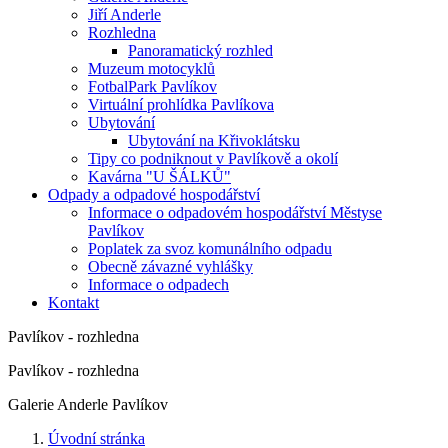
Jiří Anderle
Rozhledna
Panoramatický rozhled
Muzeum motocyklů
FotbalPark Pavlíkov
Virtuální prohlídka Pavlíkova
Ubytování
Ubytování na Křivoklátsku
Tipy co podniknout v Pavlíkově a okolí
Kavárna "U ŠÁLKŮ"
Odpady a odpadové hospodářství
Informace o odpadovém hospodářství Městyse
Pavlíkov
Poplatek za svoz komunálního odpadu
Obecně závazné vyhlášky
Informace o odpadech
Kontakt
Pavlíkov - rozhledna
Pavlíkov - rozhledna
Galerie Anderle Pavlíkov
Úvodní stránka