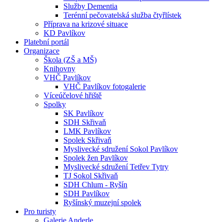
Služby Dementia
Terénní pečovatelská služba čtyřlístek
Příprava na krizové situace
KD Pavlíkov
Platební portál
Organizace
Škola (ZŠ a MŠ)
Knihovny
VHČ Pavlíkov
VHČ Pavlíkov fotogalerie
Víceúčelové hřiště
Spolky
SK Pavlíkov
SDH Skřivaň
LMK Pavlíkov
Spolek Skřivaň
Myslivecké sdružení Sokol Pavlíkov
Spolek žen Pavlíkov
Myslivecké sdružení Tetřev Tytry
TJ Sokol Skřivaň
SDH Chlum - Ryšín
SDH Pavlíkov
Ryšínský muzejní spolek
Pro turisty
Galerie Anderle