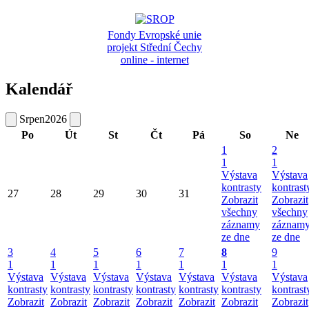
Fondy Evropské unie
projekt Střední Čechy
online - internet
Kalendář
Srpen
2026
Po
Út
St
Čt
Pá
So
Ne
1
2
1
1
Výstava
Výstava
kontrasty
kontrast
27
28
29
30
31
Zobrazit
Zobrazit
všechny
všechny
záznamy
záznam
ze dne
ze dne
3
4
5
6
7
8
9
1
1
1
1
1
1
1
Výstava
Výstava
Výstava
Výstava
Výstava
Výstava
Výstava
kontrasty
kontrasty
kontrasty
kontrasty
kontrasty
kontrasty
kontrast
Zobrazit
Zobrazit
Zobrazit
Zobrazit
Zobrazit
Zobrazit
Zobrazit