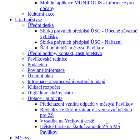
Mobilní aplikace MUNIPOLIS - Informace pro
občany
Kulturní akce
Úřad městyse
Úřední deska
Sbírka právních předpisů ÚSC - Obecně závazné
vyhlášky
Sbírka právních předpisů ÚSC - Nařízení
Řád pohřebišť městyse Pavlíkov
Úřední hodiny, kontakt, zastupitelstvo
Pavlíkovská radnice
Podatelna
Povinné informace
Územní plán
Informace o zpracování osobních údajů
Klikací rozpočet
Digitálním služby státu
Dotace - publicita
Předcházení vzniku odpadů v městysi Pavlíkov
Revitalizace školní zahrady - venkovní učebna
pro ZŠ
Výsadba na Vrchovní cestě
Dětské hřiště na školní zahradě ZŠ a MŠ
Pavlíkov
Městys